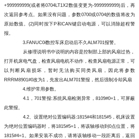
+999999999(或者将0704LT1X2数值变更为-9999999999)后，再
次返回参考点。如果没有问题，参数0700或0704的数值将改为
原始数值。(2)同时按下P和CAN键启动电源，可以消除超程警
报。
3.FANUC0i数控车床启动后不久ALM701报警。
从修理说明书中说明的内容是控制部上部的风扇过热，
打开机床电气盘，检查风扇电机不动作，检查风扇电源正常，可
以判断风扇损坏，暂时无法购买同类风扇，因此将参数
RRRM8901#0改为1，先发出ALM701警报，然后强制冷却风扇
4.维护常用参数。
4.1，701警报:系统风扇检测异常，8109#0=1，可屏蔽
此警报。
4.2、设置绝对位置编码器:1815#4和1815#5，机床设置
为绝对位置编码器时，将1815#5=1，将该轴移动到0点位置，将
1815#4=1。如果安装不成功，请将该轴移动一段距离后，返回