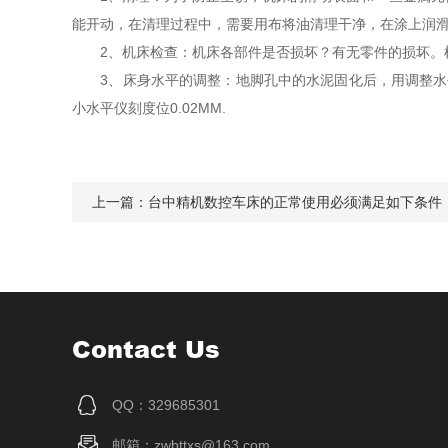
能开动，在清理过程中，需要用布将油清理干净，在涂上润
2、机床检查：机床各部件是否损坏？有无零件的损坏。机
3、床身水平的调整：地脚孔中的水泥固化后，用调整水平
小水平仪刻度位0.02MM.
上一篇：
台中精机数控车床的正常使用必须满足如下条件
Contact Us
QQ：329685301
邮箱：zwbttxs@163.com