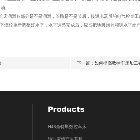
滑油。
床润滑各部分是不是润滑，管路是不是节后，接通电器后的电气检查工
螺栓重新调整好水平，水平调整完成后，应当把地脚螺栓和调水平螺母
！
下一篇：
如何提高数控车床加工
Products
H46圣特斯数控车床
沙迪克镜面火花机