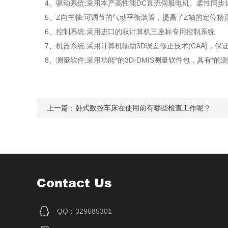
4、驱动系统:采用本产高性能DC直流伺服电机、柔性同步
5、Z向主轴:可调节的气动平衡装置，提高了Z轴的定位精
6、控制系统:采用进口的双计算机三座标专用控制系统
7、机器系统:采用计算机辅助3D误差修正技术(CAA)，
8、测量软件:采用功能*的3D-DMIS测量软件包，具有*的
上一篇：
卧式数控车床在使用前有哪些检查工作呢？
Contact Us
QQ：329685301