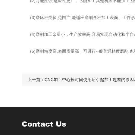
(2)万能性强,适应性更广，它能加工其他机床不能加工的
(3)磨床种类多,范围广,能适应磨削各种加工表面、工件
(4)磨削加工余量小，生产效率高,容易实现自动化和半自
(5)磨削精度高,表面质量高，可进行--般普通精度磨削,
上一篇：
CNC加工中心长时间使用后引起加工超差的原因
Contact Us