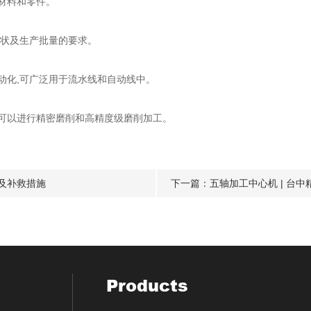
材料和零件。
形状及生产批量的要求。
动化,可广泛用于流水线和自动线中。
也可以进行精密磨削和高精度级磨削加工。
及补救措施
下一篇：
五轴加工中心机 | 台中精
Products