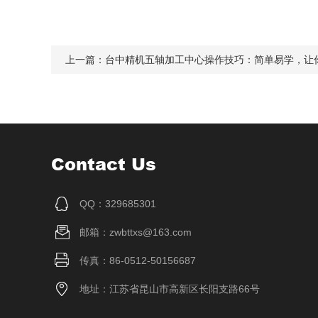
上一篇：
台中精机五轴加工中心操作技巧：简单易学，让
Contact Us
QQ：329685301
邮箱：zwbttxs@163.com
传真：86-0512-50156687
地址：江苏省昆山市高新区长阳支路66号