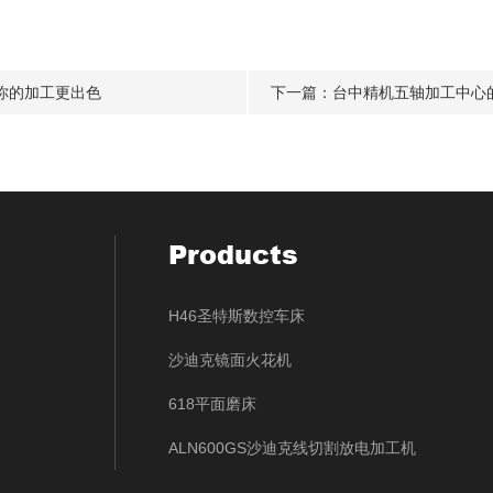
你的加工更出色
下一篇：
台中精机五轴加工中心
Products
H46圣特斯数控车床
沙迪克镜面火花机
618平面磨床
ALN600GS沙迪克线切割放电加工机