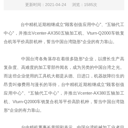
更新时间：2021-04-24
浏览：1585次
台中精机近期相继成立“顾客创值应用中心”、“五轴代工
中心”，并推出Vcenter-AX350五轴加工机、Vturn-Q2000车铣复
合机等平价高阶机种，誓当中国台湾隐形*企业的有力靠山。
中国台湾各角落存在着很多隐形*企业，以擅长生产高
复杂度、高难度的加工零部件闻名，成为另类的中国台湾之光。
而这些企业使用的工具机大都是从德、日进口，机器故障衍生的
昂贵叫修费用与漫长的等待，台中精机近期相继成立“顾客创值
应用中心”、“五轴代工中心”，并推出Vcenter-AX380五轴加工
机、Vturn-Q2000车铣复合机等平价高阶机种，誓当中国台湾隐
形*企业的有力靠山。
台中精机董事长黄明和表示，中国台湾机械加工业者目