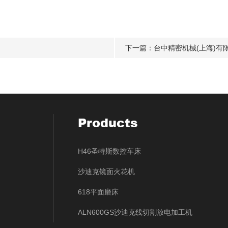
下一篇：
台中精密机械(上海)有
Products
H46圣特斯数控车床
沙迪克镜面火花机
618平面磨床
ALN600GS沙迪克线切割放电加工机