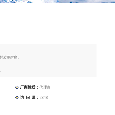
材质更耐磨。
。
。
厂商性质：
代理商
访 问 量：
2348