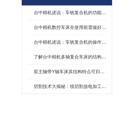
台中精机述说：车铣复合机的功能及优势
台中精机数控车床在使用前需做好哪些准备呢？
台中精机述说：车铣复合机的操作与保养全攻略
了解台中精机多轴复合车床的结构：掌握先进制造技术的核心
双主轴带Y轴车床其结构特点可归纳为以下核心模块
切割技术大揭秘：线切割放电加工机操作全攻略！