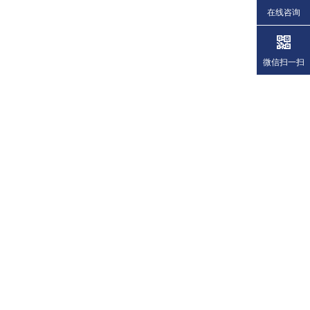
在线咨询
微信扫一扫