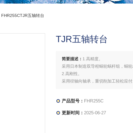
 FHR255CTJR五轴转台
TJR五轴转台
简要描述：
1.高精度。
采用日本制造双导程蜗轮蜗杆组，蜗轮
2.高刚性。
采用径轴向轴承，重切削加工轻松应付
3.应用性。
全机型大孔径设计，治具应用更多变化
产品型号：
FHR255C
4.防水性。
全防水设计板金，IP65防水等级以上。
更新时间：
2025-06-27
5.美形机。
全机型烤漆级外漆，机械工艺新美学。