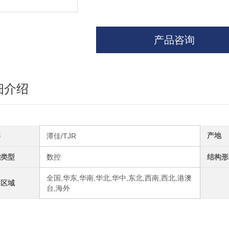
产品咨询
细介绍
牌
产地
潭佳/TJR
能类型
数控
结构形
全国,华东,华南,华北,华中,东北,西南,西北,港澳
售区域
台,海外