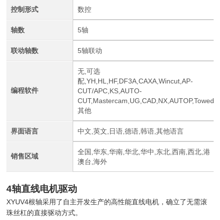
控制形式
数控
轴数
5轴
联动轴数
5轴联动
无,可选
配,YH,HL,HF,DF3A,CAXA,Wincut,AP-
编程软件
CUT/APC,KS,AUTO-
CUT,Mastercam,UG,CAD,NX,AUTOP,Towed
其他
界面语言
中文,英文,日语,德语,韩语,其他语言
全国,华东,华南,华北,华中,东北,西南,西北,港
销售区域
澳台,海外
4轴直线电机驱动
XYUV4根轴采用了自主开发生产的高性能直线电机，确立了无需滚
珠丝杠的直接驱动方式。