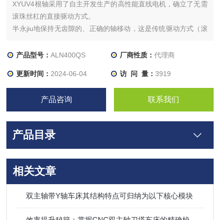
XYUV4根轴采用了自主开发生产的高性能直线电机，确立了无需
滚珠丝杠的直接驱动方式。
半永jiu地保持无齿隙的、正确的轴移动，这是传统驱动方式（滚
珠丝杠方式）直无法实现的。直线电机的特点 高响应、高随动
性，在正确的位置控制和加工时，将发挥出色的放电特性。
产品型号：
ALN400QS
厂商性质：
代理商
更新时间：
2024-06-04
访 问 量：
3919
产品咨询
联系我们
产品目录
相关文章
双主轴带Y轴车床其结构特点可归纳为以下核心模块
效率提升秘籍：掌握CNC双主轴刀塔车床的精确校准步骤