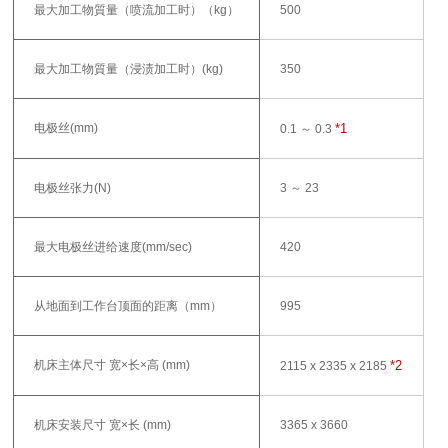
最大加工物質量（喷流加工时）（kg）
500
最大加工物質量（浸渍加工时）(kg)
350
电极丝(mm)
*1
0.1 ～ 0.3
电极丝张力(N)
3 ～ 23
最大电极丝进给速度(mm/sec)
420
从地面到工作台顶面的距离（mm）
995
机床主体尺寸 宽×长×高 (mm)
*2
2115 x 2335 x 2185
机床安装尺寸 宽×长 (mm)
3365 x 3660