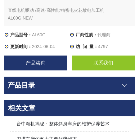
直线电机驱动 /高速·高性能/精密电火花放电加工机
AL60G NEW
依靠直线电机驱动与最新放电控制技术支持精密模具加工、
精密零件加工的下一代精密电火花放电加工机
产品型号：
AL60G
厂商性质：
代理商
更新时间：
2024-06-04
访 问 量：
4797
产品咨询
联系我们
产品目录
相关文章
台中精机揭秘：整体斜身车床的维护保养艺术
刀塔车床的五大主要优势如下