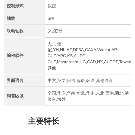
控制形式
数控
轴数
5轴
联动轴数
5轴联动
无,可选
配,YH,HL,HF,DF3A,CAXA,Wincut,AP-
编程软件
CUT/APC,KS,AUTO-
CUT,Mastercam,UG,CAD,NX,AUTOP,Towed
其他
界面语言
中文,英文,日语,德语,韩语,其他语言
全国,华东,华南,华北,华中,东北,西南,西北,港
销售区域
澳台,海外
主要特长