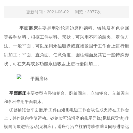
更新时间：2021-06-02
浏览：3977次
平面磨床
主要是用砂轮周边磨削钢料、铸铁及有色金属
等各种材料，根据工件材料、形状，可采用不同的装夹、定位方
法。一般平面，可以采用永磁吸盘或直接紧固于工作台上进行磨
削加工；平面、直角面、任意角度、圆柱端面及其它一些特殊形
状，可在夹具或多功能永磁吸盘上进行磨削加工。
平面磨床
主要类型有卧轴矩台、卧轴圆台、立轴矩台、立轴圆台
和各种专用平面磨床。
①卧轴矩台平面磨床:工件由矩形电磁工作台吸住或夹持在工作台
上，并作纵向往复运动。砂轮架可沿滑座的燕尾导轨(见机床导轨)作
横向间歇进给运动(见机床)，滑座可沿立柱的导轨作垂直间歇进给运