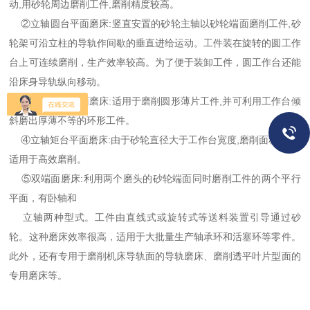
动,用砂轮周边磨削工件,磨削精度较高。
②立轴圆台平面磨床:竖直安置的砂轮主轴以砂轮端面磨削工件,砂
轮架可沿立柱的导轨作间歇的垂直进给运动。工件装在旋转的圆工作
台上可连续磨削，生产效率较高。为了便于装卸工件，圆工作台还能
沿床身导轨纵向移动。
③卧轴圆台平面磨床:适用于磨削圆形薄片工件,并可利用工作台倾
斜磨出厚薄不等的环形工件。
④立轴矩台平面磨床:由于砂轮直径大于工作台宽度,磨削面积较大,
适用于高效磨削。
⑤双端面磨床:利用两个磨头的砂轮端面同时磨削工件的两个平行
平面，有卧轴和
立轴两种型式。工件由直线式或旋转式等送料装置引导通过砂
轮。这种磨床效率很高，适用于大批量生产轴承环和活塞环等零件。
此外，还有专用于磨削机床导轨面的导轨磨床、磨削透平叶片型面的
专用磨床等。