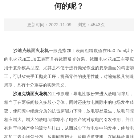
何的呢？
更新时间：2022-11-09
浏览：4543次
沙迪克镜面火花机
一般是指加工表面粗糙度值在Ra0.2um以下
的电火花加工,加工表面具有镜面反光效果。镜面电火花加工主要应
用于复杂模具型腔、尤其是不便于进行抛光作业的复杂曲面的精密加
工，可以省去手工抛光工序，提高零件的使用性能，对缩短模具制造
周期，具有十分重要的实际意义。
沙迪克镜面火花机
的工作原理：导电性微粉末进入放电间隙后，
相当于在两极间接入多段小导体，同时还使放电间隙中的电场发生畸
变，使间隙中绝缘介质的抗击穿能力下降，放电容易发生，放电间隙
相应增大。增大的放电间隙减小了电蚀产物对放电的引发作用，并且
有利于电蚀产物的流动与排出，从而减少了放电集中的发生，使放电
在加工表面均匀分布。放电间隙增大，放电通道变粗，在同样放电脉