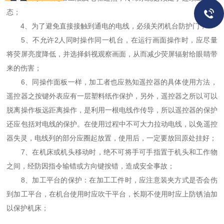
态；
4、为了避免直接接触到通电的电线，必须关闭机台防护门；
5、不允许2人同时操作同一机台，在运行画面操作时，应尽量
将荧屏亮度降低，并选择斜视观察画面，从而减少荧屏辐射给眼睛带
来的伤害；
6、同操作面板一样，加工者也应熟知遥控器的具体使用方法，
遥控器之按键外表应有一层塑料纸作保护，另外，遥控器之所以可以
脱离操作板远距离操作，是利用一根电线作传导，所以遥控器的保护
还应包括对电线的保护。在使用过程中不可大力拉动电线，以免遥控
器失灵，电线列的部分应圈起放置，使用后，一定要放回原处挂好；
7、在机床或机头移动时，绝不可将手可手指置于机头和工作物
之间，经防因指令输错或方向键按错，造成安全事故；
8、加工平台的保护：在加工工件时，应注意装夹方式是否会伤
到加工平台，在机台使用时应吹干平台，长期不使用时应上防锈油加
以保护机床；