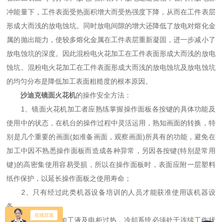
冲能量下，工件表面受热面积增大而受热强度下降，从而在工件表层
形成大而浅的放电蚀坑。同时放电间隙的增大还降低了放电对熔化金
属的抛出能力，使较多熔化金属在工件表层重新凝固，进一步减小了
放电蚀坑的深度。因此混粉电火花加工在工件表面形成大而浅的放电
蚀坑。混粉电火花加工在工件表面形成大而浅的放电蚀坑及放电蚀坑
的均匀分布是降低加工表面粗糙度的根本原因。
沙迪克镜面火花机
的操作安全方法：
1、镜面火花机加工者应熟练掌握操作面板各按键的具体功能及
使用中的状态，在机台的操作过程中灵活运用，熟知画面的转换，特
别是几个重要的画面(如准备画面，观察画面)所具有的功能，避免在
加工中因不熟悉操作面板而造成各种异常，另因各按键(特别是常用
键)的高密集使用容易受损，所以在操作面板时，表面应附一层塑料
纸作保护，以延长操作面板之使用寿命；
2、只有经过此类机器设备培训的人员才能获准使用该机器设
备。
3、为了避免加工液及电柜过热，冷却系统必须处于连续工作状