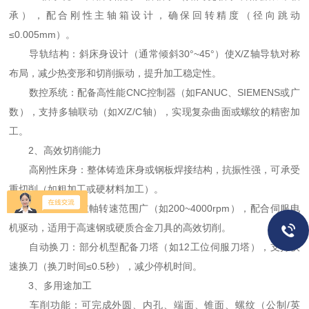
承），配合刚性主轴箱设计，确保回转精度（径向跳动
≤0.005mm）。
导轨结构：斜床身设计（通常倾斜30°~45°）使X/Z轴导轨对称
布局，减少热变形和切削振动，提升加工稳定性。
数控系统：配备高性能CNC控制器（如FANUC、SIEMENS或广
数），支持多轴联动（如X/Z/C轴），实现复杂曲面或螺纹的精密加
工。
2、高效切削能力
高刚性床身：整体铸造床身或钢板焊接结构，抗振性强，可承受
重切削（如粗加工或硬材料加工）。
高速传动：主軸转速范围广（如200~4000rpm），配合伺服电
机驱动，适用于高速钢或硬质合金刀具的高效切削。
自动换刀：部分机型配备刀塔（如12工位伺服刀塔），支持快
速换刀（换刀时间≤0.5秒），减少停机时间。
3、多用途加工
车削功能：可完成外圆、内孔、端面、锥面、螺纹（公制/英