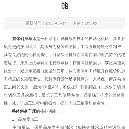
能
更新时间：2025-05-14
浏览：1890次
整体斜身车床
是一种采用计算机数控技术的自动化机床，具备多
项先进的技术特点。其床身为整体式结构，由高强度铸铁材料制成，
具有良好的刚性和抗震性，能够保证机床在高速切削和重负荷下的稳
定运行。床身上的导轨采用直线导轨，精度高且磨损小，满足高速高
效要求，减少摩擦阻力及温升变形，从而提高加工精度并保证切削加
工精度的长期稳定性。其斜床身设计是该机床的一大特点，床身与地
面之间的夹角一般为30°至45°，不仅提升了排屑能力，减少了切屑
对切削工具的磨损，延长了工具使用寿命，还增强了机床的整体刚
性，减少了加工过程中的振动，提升了加工精度和稳定性。
整体斜身车床
的核心功能：
1、高精度加工
主轴系统：采用高精度主轴轴承（如陶瓷轴承或精密滚珠轴