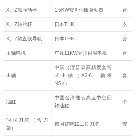
X、Z轴驱动器
1.5KW安川伺服驱动器
台
X、Z轴丝杆
日本
THK
支
X、Z轴直线导轨
日本
THK
套
主轴电机
广数
11
K
W
异步伺服电机
台
中国台湾普森高精度套筒
主轴
式主轴（A2-6，
轴承
套
NSK
）
中国台湾佳贺高速中空回
油缸
个
转油缸
伺服刀塔（含刀
德国霄特12工位刀塔
套
架）