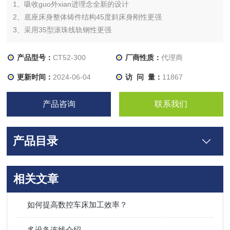
1、吸收guo外xian进理念全新的设计
2、底座床身整体铸件结构45度斜床身刚性更强
3、采用35型滚珠线轨钢性更强
4、主要配筋均采用日本中国台湾进口，精度更高，寿命更长
5、适合高硬度材质车削，大吃刀量车削
产品型号：
CT52-300
厂商性质：
代理商
6、标配德国霄特伺服12工位刀塔
更新时间：
2024-06-04
访 问 量：
11867
7、*滚柱线轨尾座
8、Z轴行程有300mm和500mm可以选择
产品咨询
联系我们
产品目录
相关文章
如何提高数控车床加工效率？
多设备连线介绍