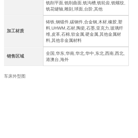
铣削平面,铣削曲面,铣沟槽,铣轮齿,铣螺纹,
铣花键轴,雕刻,球面,台阶,其他
铸铁,钢锻件,碳钢件,合金钢,木材,橡胶,塑
料,UHWM,石材,陶瓷,石墨,亚克力,玻璃纤
加工材质
维,皮革,石棉,软金属,硬金属,其他金属材
料,其他非金属材料
全国,华东,华南,华北,华中,东北,西南,西北,
销售区域
港澳台,海外
车床外型图