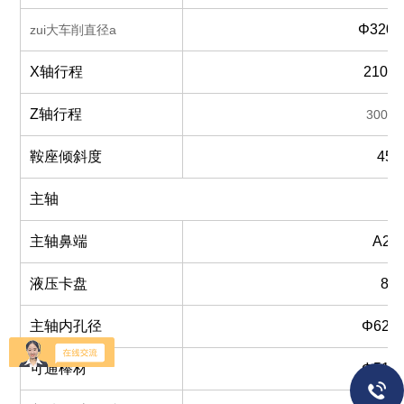
Φ320
zui大车削直径a
X轴行程
210m
Z轴行程
300m
鞍座倾斜度
45°
主轴
主轴鼻端
A2-6
液压卡盘
8″
主轴内孔径
Φ62m
可通棒材
Φ51m