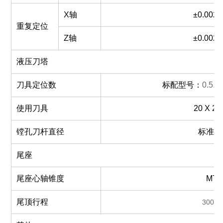
X轴
±0.002
重复定位
Z轴
±0.002
液压刀塔
刀具定位数
标配型号：
0.5.4
使用刀具
2
0
X
2
镗孔刀杆直径
标准Φ
尾座
尾座心轴锥度
MT5
尾顶行程
300m