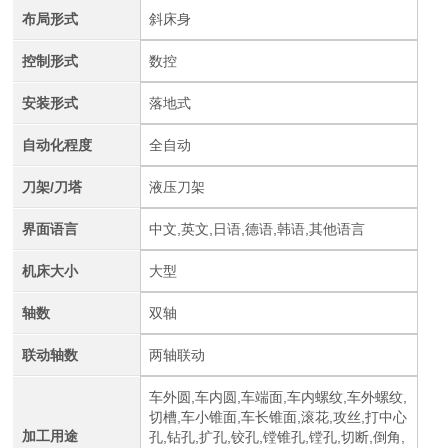
布局形式
斜床身
控制形式
数控
安装形式
落地式
自动化程度
全自动
刀架/刀塔
液压刀架
界面语言
中文,英文,日语,德语,韩语,其他语言
机床大小
大型
轴数
双轴
联动轴数
两轴联动
车外圆,车内圆,车端面,车内螺纹,车外螺纹,
切槽,车小锥面,车长锥面,滚花,攻丝,打中心
加工用途
孔,钻孔,扩孔,铰孔,镗锥孔,镗孔,切断,倒角,