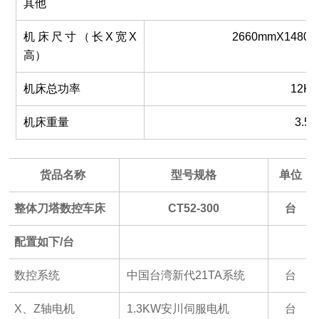
其他
机床尺寸（长X宽X
2660mmX1480
高）
机床总功率
1
2
K
机床重量
3.5T
货品名称
型号规格
单位
整体刀塔数控车床
CT52-300
台
配置如下/台
数控系统
中国台湾新代21TA系统
台
X、Z轴电机
1.3KW安川伺服电机
台