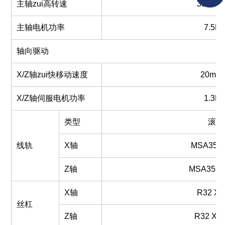
主轴zui高转速
3500 r/
主轴电机功率
7.5K
轴向驱动
X/Z轴zui快移动速度
20m/m
X/Z轴伺服电机功率
1.3K
类型
滚珠
线轨
X轴
MS
A
35
Z轴
MS
A
35
X
X轴
R32
X
丝杠
Z轴
R32
X 1