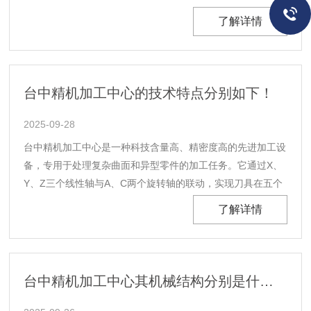
于将机械加工的精度、效率与柔性化生产能力提升至全新高
了解详情
度，广泛应用于精密机械、汽车工业、航空航天、医疗器械等
领域。台中精机数控车床通过预先编制的加工程序实现自
动......
台中精机加工中心的技术特点分别如下！
2025-09-28
台中精机加工中心是一种科技含量高、精密度高的先进加工设
备，专用于处理复杂曲面和异型零件的加工任务。它通过X、
Y、Z三个线性轴与A、C两个旋转轴的联动，实现刀具在五个
自由度上的灵活运动，能够完成空间曲面、镂空、斜孔等复杂
了解详情
几何形状的加工。这种联动加工方式不仅突破了传统三轴机床
的加工限制，更让“不可能”的加工需求变为现实。台......
台中精机加工中心其机械结构分别是什么？