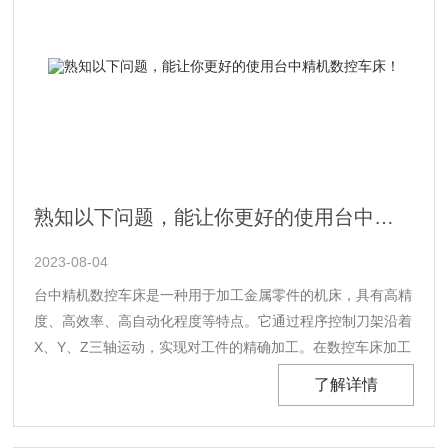
熟知以下问题，能让你更好的使用台中精机数控车床！
2023-08-04
台中精机数控车床是一种用于加工金属零件的机床，具有高精
度、高效率、高自动化程度等特点。它通过程序控制刀架沿着
X、Y、Z三轴运动，实现对工件的精确加工。在数控车床加工
过程中，需要编写数控程序并输入到机床控制系统中。数控程
了解详情
序由一系列指令组成，包括刀具半径补偿、坐标系设定、速度
控制等内容。程序编写完成后，可通过U盘、网络等方式传输