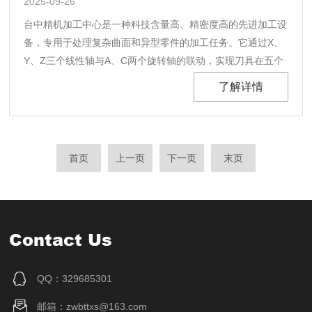
2025-09-26
台中精机加工中心是一种科技含量高、精密度高的先进加工设
备，专用于处理复杂曲面和异型零件的加工任务。它通过X、
Y、Z三个线性轴与A、C两个旋转轴的联动，实现刀具在五个
自由度上的灵活运动，能够完成空间曲面、镂空、斜孔等复杂
了解详情
几何形状的加工。这种联动加工方式不仅突破了传统三轴机床
的加工限制，更让“不可能”的加工需求变为现实。台......
首页
上一页
下一页
末页
Contact Us
QQ：329685301
邮箱：zwbttxs@163.com