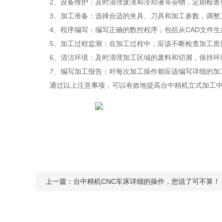
2、设备维护：及时清理废渣和冷却液等杂物，定期检查各
3、加工准备：选择合适的夹具、刀具和加工参数，调整刀
4、程序编写：编写正确的数控程序，包括从CAD文件生
5、加工过程监测：在加工过程中，应该不断检查加工质
6、清洁环境：及时清理加工区域的废料和切屑，保持环
7、编写加工报告：对每次加工操作都应该编写详细的加工
通过以上注意事项，可以有效地提高台中精机立式加工中
上一篇：
台中精机CNC车床详细的操作，您说了可不算！