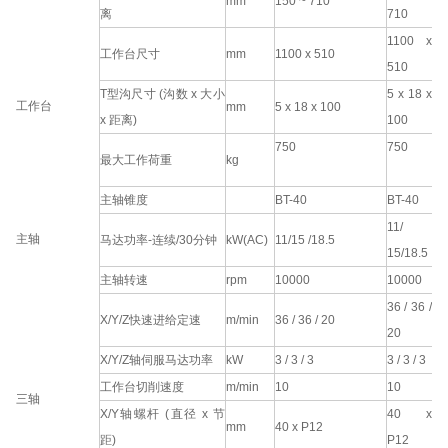
mm
150 ~ 710
离
710
1100 x
工作台尺寸
mm
1100 x 510
510
T型沟尺寸 (沟数 x 大小
5 x 18 x
工作台
mm
5 x 18 x 100
x 距离)
100
750
750
最大工作荷重
kg
主轴锥度
BT-40
BT-40
11/
主轴
马达功率-连续/30分钟
kW(AC)
11/15 /18.5
15/18.5
主轴转速
rpm
10000
10000
36 / 36 /
X/Y/Z快速进给定速
m/min
36 / 36 / 20
20
X/Y/Z轴伺服马达功率
kW
3 / 3 / 3
3 / 3 / 3
工作台切削速度
m/min
10
10
三轴
X/Y轴螺杆 (直径 x 节
40 x
mm
40 x P12
距)
P12