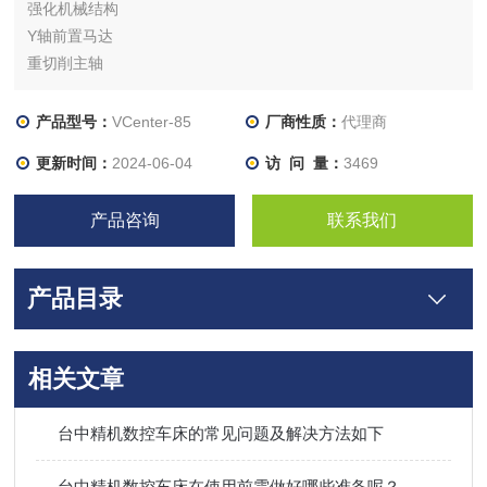
强化机械结构
Y轴前置马达
重切削主轴
多元化滑轨设计提供最佳的刚性
底板强力冲屑系统
产品型号：
VCenter-85
厂商性质：
代理商
热量增加的效应降到zui低
更新时间：
2024-06-04
访 问 量：
3469
产品咨询
联系我们
产品目录
相关文章
台中精机数控车床的常见问题及解决方法如下
台中精机数控车床在使用前需做好哪些准备呢？