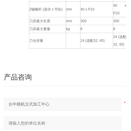
40 x
Z轴螺杆 (直径 x 节距)
mm
40 x P10
P10
刀具最大长度
mm
300
300
刀具最大重量
kg
8
8
24 (选配
刀仓容量
24 (选配32, 40)
32, 40)
80
刀具最大直径 (无邻刀)
mm
80 (125)
(125)
刀具
1.5(T-T),
产品咨询
换刀时间 (特殊)
sec.
1.5(T-T), 5.9(C-C)
6.2(C-
C)
90 (选配
拉栓角度
deg.
90 (选配 45)
45)
选刀方式
随机
随机
电源需求
kVA
23
23
2
气压源 (最小 / 最大）
kg/cm
5.5 / 6.5
5.5 / 6.5
水箱容量
L
280
280