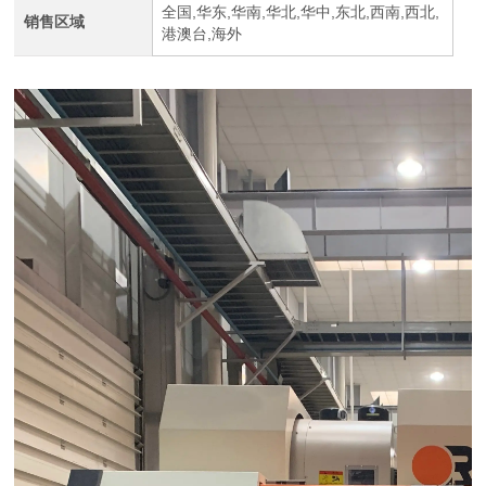
全国,华东,华南,华北,华中,东北,西南,西北,
销售区域
港澳台,海外