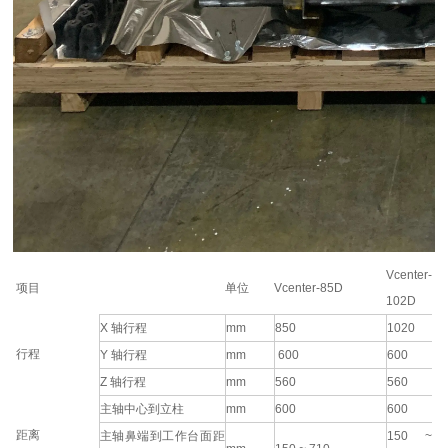
Vcenter-
项目
单位
Vcenter-85D
102D
X 轴行程
mm
850
1020
行程
Y 轴行程
mm
600
600
Z 轴行程
mm
560
560
主轴中心到立柱
mm
600
600
距离
主轴鼻端到工作台面距
150 ~