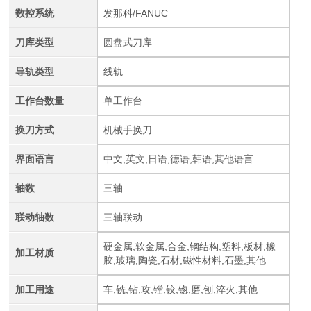
数控系统
发那科/FANUC
刀库类型
圆盘式刀库
导轨类型
线轨
工作台数量
单工作台
换刀方式
机械手换刀
界面语言
中文,英文,日语,德语,韩语,其他语言
轴数
三轴
联动轴数
三轴联动
硬金属,软金属,合金,钢结构,塑料,板材,橡
加工材质
胶,玻璃,陶瓷,石材,磁性材料,石墨,其他
加工用途
车,铣,钻,攻,镗,铰,锪,磨,刨,淬火,其他