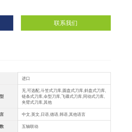
联系我们
进口
无,可选配,斗笠式刀库,圆盘式刀库,斜盘式刀库,
型
链条式刀库,伞型刀库,飞碟式刀库,同动式刀库,
夹臂式刀库,其他
言
中文,英文,日语,德语,韩语,其他语言
数
五轴联动