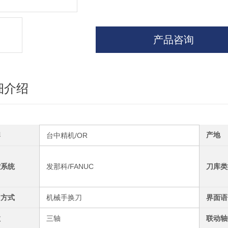
产品咨询
细介绍
牌
产地
台中精机/OR
控系统
发那科/FANUC
刀库类
刀方式
机械手换刀
界面语
数
三轴
联动轴