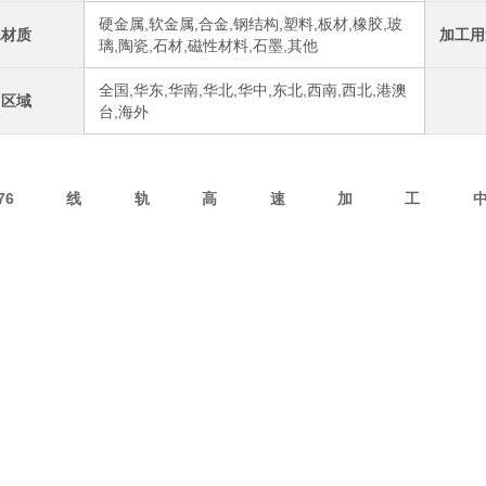
硬金属,软金属,合金,钢结构,塑料,板材,橡胶,玻
工材质
加工用
璃,陶瓷,石材,磁性材料,石墨,其他
全国,华东,华南,华北,华中,东北,西南,西北,港澳
售区域
台,海外
P76线轨高速加