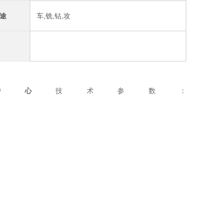
途
车,铣,钻,攻
工中心
技术参数：