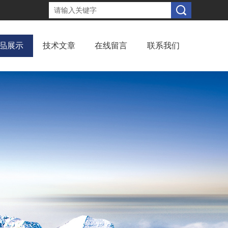
品展示
技术文章
在线留言
联系我们