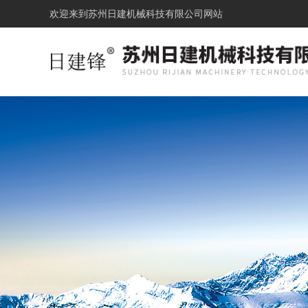
欢迎来到
苏州日建机械科技有限公司网站