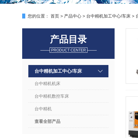
您的位置：
首页
>
产品中心
>
台中精机加工中心/车床
>
产品目录
PRODUCT CENTER
台中精机加工中心/车床
台中精机机床
台中精机数控车床
台中精机
查看全部产品