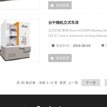
现在联系
台中精机立式车床
立式CNC車床Vturn-V1000Following the su
(43.3“) and a maximum turning diamete
powerfull 45kw (60HP) s
更新时间：
2024-09-03
现在联系
共 29 条记录，当前 1 / 6 页 首页 上一页
下一页