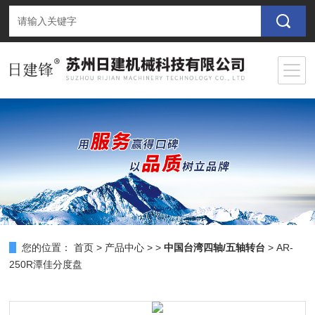
您的位置：
首页
>
产品中心
> >
中国台湾四轴/五轴转台
> AR-
250R潭佳分度盘