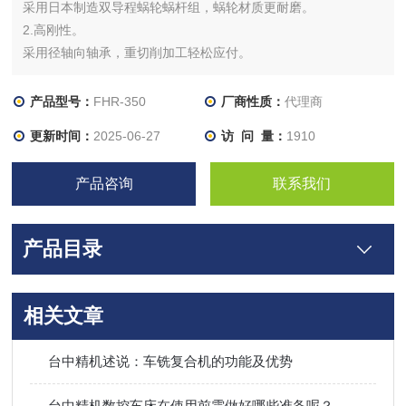
采用日本制造双导程蜗轮蜗杆组，蜗轮材质更耐磨。
2.高刚性。
采用径轴向轴承，重切削加工轻松应付。
3.应用性。
全机型大孔径设计，治具应用更多变化。
产品型号：
FHR-350
厂商性质：
代理商
4.防水性。
更新时间：
2025-06-27
访 问 量：
1910
全防水设计板金，IP65防水等级以上。
5.美形机。
产品咨询
联系我们
全机型烤漆级外漆，机械工艺新美学。
产品目录
相关文章
台中精机述说：车铣复合机的功能及优势
台中精机数控车床在使用前需做好哪些准备呢？