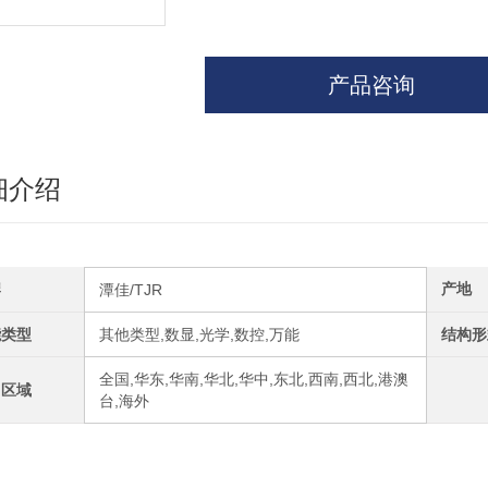
产品咨询
细介绍
牌
产地
潭佳/TJR
能类型
其他类型,数显,光学,数控,万能
结构形
全国,华东,华南,华北,华中,东北,西南,西北,港澳
售区域
台,海外