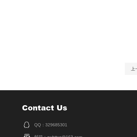
上
Contact Us
QQ：329685301