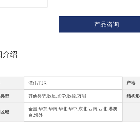
产品咨询
细介绍
牌
产地
潭佳/TJR
能类型
其他类型,数显,光学,数控,万能
结构形
全国,华东,华南,华北,华中,东北,西南,西北,港澳
售区域
台,海外