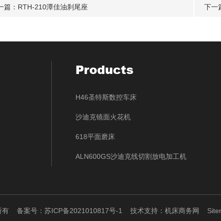
一篇：
RTH-210潭佳油刹尾座
下一
Products
H46圣特斯数控车床
沙迪克镜面火花机
618平面磨床
ALN600GS沙迪克线切割放电加工机
权所有
备案号：苏ICP备2021010817号-1
技术支持：
机床商务网
Sit