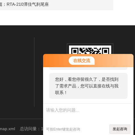
篇：
RTA-210潭佳气刹尾座
您好！欢迎前来咨询，很高兴为您
在线交流
服务，请问您要咨询什么问题呢？
您好，看您停留很久了，是否找到
了需求产品，您可以直接在线与我
联系！
扫一扫 微信咨询
emap.xml
总访问量：115389
管理登陆
发起咨询
可按Enter键发起咨询