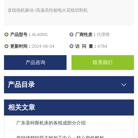
直线电机驱动 /高速高性能电火花线切割机
AL400G
关键技术均自主开发生产的zui高级的性能
产品型号：
AL400G
厂商性质：
代理商
Advanced Smart Pulse & Advanced Smart Linear
更新时间：
2024-06-04
访 问 量：
4784
产品咨询
联系我们
产品目录
相关文章
广东圣特斯机床的各组成部分介绍
揭秘优精特双主轴加工中心：核心部件解析