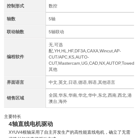
控制形式
数控
轴数
5轴
联动轴数
5轴联动
无,可选
配,YH,HL,HF,DF3A,CAXA,Wincut,AP-
编程软件
CUT/APC,KS,AUTO-
CUT,Mastercam,UG,CAD,NX,AUTOP,Towed
其他
界面语言
中文,英文,日语,德语,韩语,其他语言
全国,华东,华南,华北,华中,东北,西南,西北,港
销售区域
澳台,海外
主要特长
4轴直线电机驱动
XYUV4根轴采用了自主开发生产的高性能直线电机，确立了无需