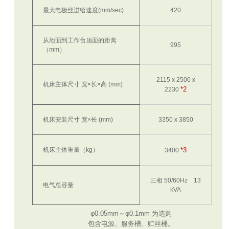
最大电极丝进给速度(mm/sec)
420
从地面到工作台顶面的距离
995
（mm）
2115 x 2500 x
机床主体尺寸 宽×长×高 (mm)
*2
2230
机床安装尺寸 宽×长 (mm)
3350 x 3850
机床主体重量（kg）
*3
3400
三相 50/60Hz 13
电气总容量
kVA
φ0.05mm～φ0.1mm 为选购
包含电源、服务槽、贮丝桶。