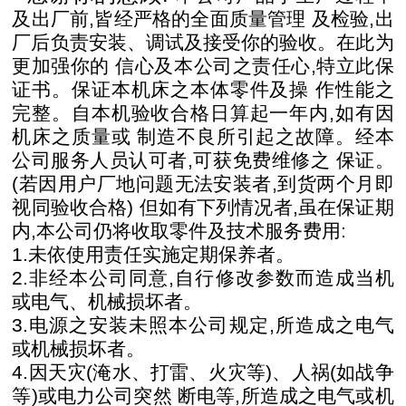
及出厂前,皆经严格的全面质量管理
及检验,出
厂后负责安装、调试及接受你的验收。在此为
更加强你的
信心及本公司之责任心,特立此保
证书。保证本机床之本体零件及操
作性能之
完整。自本机验收合格日算起一年内,如有因
机床之质量或
制造不良所引起之故障。经本
公司服务人员认可者,可获免费维修之
保证。
(若因用户厂地问题无法安装者,到货两个月即
视同验收合格)
但如有下列情况者,虽在保证期
内,本公司仍将收取零件及技术服
务费用:
1.未依使用责任实施定期保养者。
2.非经本公司同意,自行修改参数而造成当机
或电气、机械损坏者。
3.电源之安装未照本公司规定,所造成之电气
或机械损坏者。
4.因天灾(淹水、打雷、火灾等)、人祸(如战争
等)或电力公司突然
断电等,所造成之电气或机