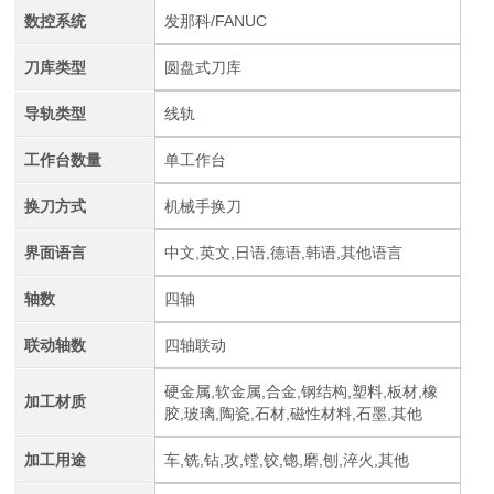
数控系统
发那科/FANUC
刀库类型
圆盘式刀库
导轨类型
线轨
工作台数量
单工作台
换刀方式
机械手换刀
界面语言
中文,英文,日语,德语,韩语,其他语言
轴数
四轴
联动轴数
四轴联动
硬金属,软金属,合金,钢结构,塑料,板材,橡
加工材质
胶,玻璃,陶瓷,石材,磁性材料,石墨,其他
加工用途
车,铣,钻,攻,镗,铰,锪,磨,刨,淬火,其他