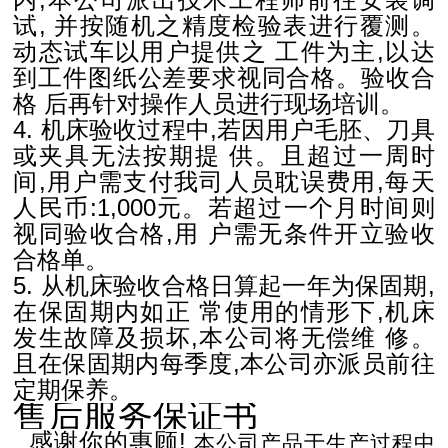
试,
并按随机之精度检验表进行覆测。
动态试车以用户提供之
工件为主,以达
到工件图纸公差要求视同合格。验收合
格
后再针对操作人员进行现场培训。
4. 机床验收过程中,若因用户毛胚、刀具
或夹具无法按期提
供。且超过一周时
间,用户需支付我司人员耽误费用,每天
人民币:1,000元。若超过一个月时间则
视同验收合格,用
户需无条件开立验收
合格单。
5. 从机床验收合格日算起一年为保固期,
在保固期内如正
常使用的情形下,机床
发生故障及损坏,本公司将无偿维
修。
且在保固期内每季度,本公司亦派员前往
定期保养。
售后服务保证书
感谢你的惠顾!
本公司产品于生产过程中