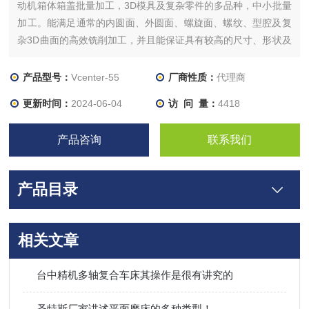
动机箱体箱盖批量加工，3D模具及复杂零件的多品种，中小批量
加工。能满足通常的内圆面、外圆面、螺旋面、螺纹、型腔及复
杂3D曲面的高效铣削加工，并且能保证具有较高的尺寸、形状及
位置精度。能够满足各类高温合金、钛合金、耐热合金、铝合
金、不锈钢、铸铁、铸钢等材料的铸锻件毛坏件的粗、精加工。
产品型号：
Vcenter-55
厂商性质：
代理商
系统可靠性好、效率高、精度高、寿命长。
更新时间：
2024-06-04
访 问 量：
4418
产品咨询
联系我们
产品目录
相关文章
台中精机多轴复合车床其操作是很有讲究的
圣特斯厂家讲述平面磨床的多种类型！