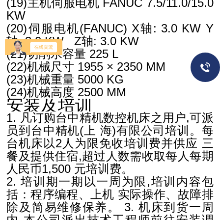
(19)主机伺服电机 FANUC 7.5/11.0/15.0
KW
(20)伺服电机(FANUC) X轴: 3.0 KW
Y
轴: 3.0 KW
Z轴: 3.0 KW
(21)切削水容量 225 L
(22)机械尺寸 1955 × 2350 MM
(23)机械重量 5000 KG
(24)机械高度 2500 MM
安装及培训
1. 凡订购台中精机数控机床之用户,可派
员到台中精机(上
海)有限公司培训。每
台机床以2人为限免收培训费并供应
三
餐及提供住宿,超过人数需收取每人每期
人民币1,500
元培训费。
2. 培训期一期以一周为限,培训内容包
括：程序编程、上机
实际操作、故障排
除及简易维修保养。
3. 机床到货一周
内,本公司派出技术工程师前往安装调