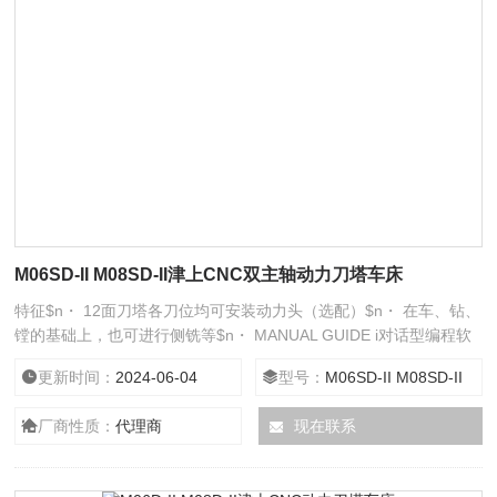
M06SD-II M08SD-II津上CNC双主轴动力刀塔车床
特征$n・ 12面刀塔各刀位均可安装动力头（选配）$n・ 在车、钻、
镗的基础上，也可进行侧铣等$n・ MANUAL GUIDE i对话型编程软
件，可供选配
更新时间：
2024-06-04
型号：
M06SD-II M08SD-II
厂商性质：
代理商
现在联系