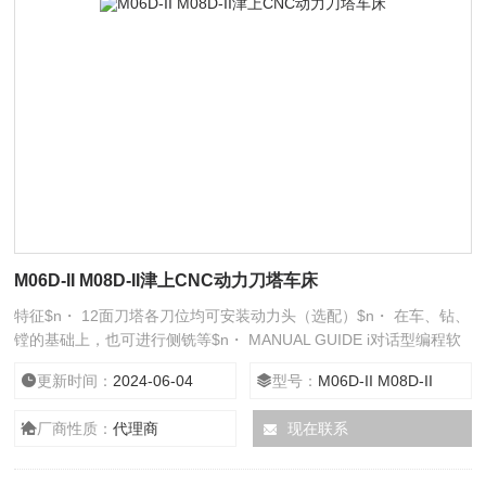
M06D-II M08D-II津上CNC动力刀塔车床
特征$n・ 12面刀塔各刀位均可安装动力头（选配）$n・ 在车、钻、
镗的基础上，也可进行侧铣等$n・ MANUAL GUIDE i对话型编程软
件，可供选配
更新时间：
2024-06-04
型号：
M06D-II M08D-II
厂商性质：
代理商
现在联系