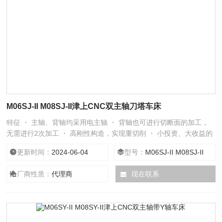
M06SJ-II M08SJ-II津上CNC双主轴刀塔车床
特征 ・ 主轴、背轴均采用电主轴 ・ 背轴也可进行切断面的加工，
无需进行2次加工 ・ 高刚性构造，实现重切削 ・ 小投资、大收益的
背轴复合加工机，实现高性价比
更新时间：
2024-06-04
型号：
M06SJ-II M08SJ-II
厂商性质：
代理商
现在联系