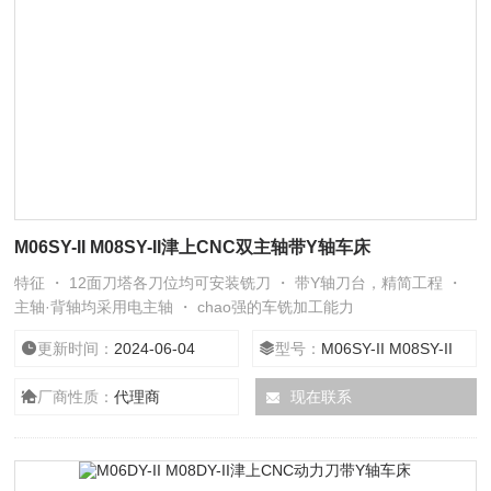
M06SY-II M08SY-II津上CNC双主轴带Y轴车床
特征 ・ 12面刀塔各刀位均可安装铣刀 ・ 带Y轴刀台，精简工程 ・
主轴·背轴均采用电主轴 ・ chao强的车铣加工能力
更新时间：
2024-06-04
型号：
M06SY-II M08SY-II
厂商性质：
代理商
现在联系