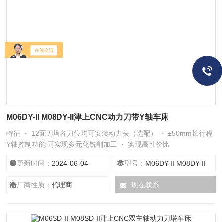
M06DY-II M08DY-II津上CNC动力刀带Y轴车床
特征 ・ 12面刀塔各刀位均可安装动力头（选配） ・ ±50mm长行程
Y轴控制功能 可实现多元化铣削加工 ・ 实现高性价比
更新时间：
2024-06-04
型号：
M06DY-II M08DY-II
厂商性质：
代理商
现在联系