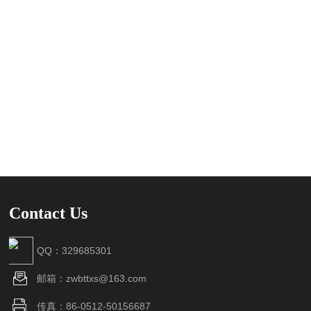
Contact Us
QQ：329685301
邮箱：zwbttxs@163.com
传真：86-0512-50156687