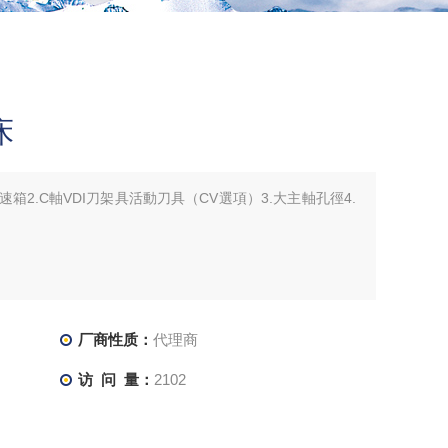
床
箱2.C軸VDI刀架具活動刀具（CV選項）3.大主軸孔徑4.
厂商性质：
代理商
访 问 量：
2102