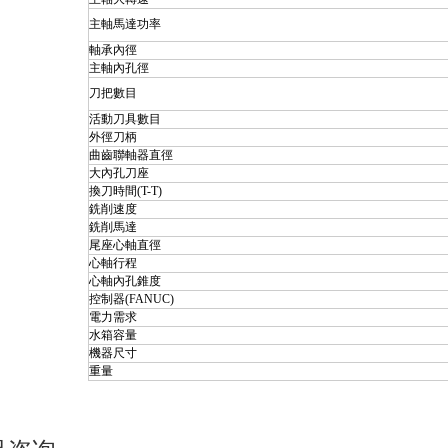
主軸馬達功率
軸承內徑
主軸內孔徑
刀把數目
活動刀具數目
外徑刀柄
曲齒聯軸器直徑
大內孔刀座
換刀時間(T-T)
銑削速度
銑削馬達
尾座心軸直徑
心軸行程
心軸內孔錐度
控制器(FANUC)
電力需求
水箱容量
機器尺寸
重量