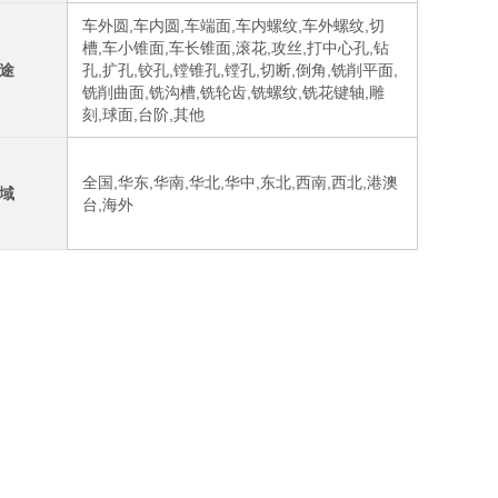
车外圆,车内圆,车端面,车内螺纹,车外螺纹,切
槽,车小锥面,车长锥面,滚花,攻丝,打中心孔,钻
途
孔,扩孔,铰孔,镗锥孔,镗孔,切断,倒角,铣削平面,
铣削曲面,铣沟槽,铣轮齿,铣螺纹,铣花键轴,雕
刻,球面,台阶,其他
全国,华东,华南,华北,华中,东北,西南,西北,港澳
域
台,海外