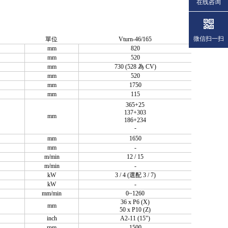
在线咨询
微信扫一扫
單位
Vturn-46/165
mm
820
mm
520
mm
730 (528 為 CV)
mm
520
mm
1750
mm
115
365+25
137+303
mm
186+234
-
mm
1650
mm
-
m/min
12 / 15
m/min
-
kW
3 / 4 (選配 3 / 7)
kW
-
mm/min
0~1260
36 x P6 (X)
mm
50 x P10 (Z)
inch
A2-11 (15")
rpm
1500