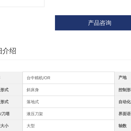
产品咨询
细介绍
牌
产地
台中精机/OR
局形式
斜床身
控制形
装形式
落地式
自动化
/刀塔
液压刀架
界面语
床大小
大型
轴数