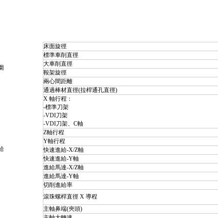
床面旋徑
標準車削直徑
大車削直徑
圍
鞍架旋徑
兩心間距離
通過棒材直徑(拉桿通孔直徑)
X 軸行程：
-標準刀架
-VDI刀架
-VDI刀架、C軸
Z軸行程
Y軸行程
給
快速進給-X/Z軸
快速進給-Y軸
進給馬達-X/Z軸
進給馬達-Y軸
切削進給率
滾珠螺桿直徑 X 導程
主軸鼻端(夾頭)
主軸大轉速