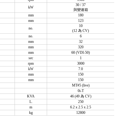
30 / 37
kW
與變速箱
mm
180
mm
123
10
no.
(12 為 CV)
no.
6
mm
32
mm
320
mm
60 (VDI-50)
sec
1
rpm
3000
kW
7.0
mm
150
mm
150
MT#5 (live)
0i-T
KVA
46 (49 為 CV)
L.
250
m
6.2 x 2.5 x 2.5
kg
12800