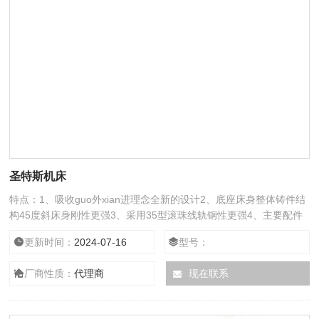
圣特斯机床
特点：1、吸收guo外xian进理念全新的设计2、底座床身整体铸件结
构45度斜床身刚性更强3、采用35型滚珠线轨钢性更强4、主要配件
均采用日本中国台湾进口，精度更高，寿命更长5、适合高硬度材质
更新时间：
2024-07-16
型号：
车削，大吃刀量车削6、标配德国霄特伺服12工位刀塔7、*滚柱线轨
尾座8、Z轴行程有300mm和500mm可以选择
厂商性质：
代理商
现在联系