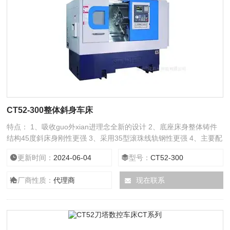
CT52-300整体斜身车床
特点： 1、吸收guo外xian进理念全新的设计 2、底座床身整体铸件
结构45度斜床身刚性更强 3、采用35型滚珠线轨钢性更强 4、主要配
筋均采用日本中国台湾进口，精度更高，寿命更长 5、适合高硬度材
更新时间：
2024-06-04
型号：
CT52-300
质车削，大吃刀量车削 6、标配德国霄特伺服12工位刀塔 7、*滚柱
线轨尾座 8、Z轴行程有300mm和500mm可以选择
厂商性质：
代理商
现在联系