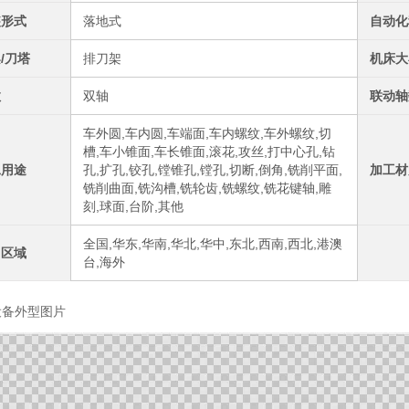
装形式
落地式
自动化
/刀塔
排刀架
机床大
数
双轴
联动轴
车外圆,车内圆,车端面,车内螺纹,车外螺纹,切
槽,车小锥面,车长锥面,滚花,攻丝,打中心孔,钻
工用途
孔,扩孔,铰孔,镗锥孔,镗孔,切断,倒角,铣削平面,
加工材
铣削曲面,铣沟槽,铣轮齿,铣螺纹,铣花键轴,雕
刻,球面,台阶,其他
全国,华东,华南,华北,华中,东北,西南,西北,港澳
售区域
台,海外
设备外型图片