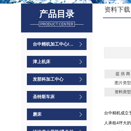
资料下载
产品目录
PRODUCT CENTER
台中精机加工中心/车床
津上机床
提 供 
发那科加工中心
图片类型
资料类型
圣特斯车床
台中精机成立
磨床
人承租4坪大