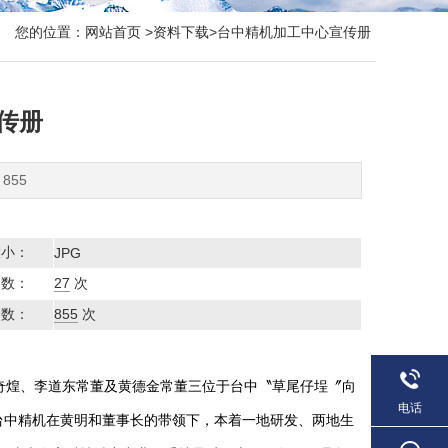
您的位置：
网站首页
>
资料下载
>台中精机加工中心宣传册
传册
855
大小：
JPG
次数：
27
次
次数：
855
次
长黄奇煌、李道东常董及黄德金常董三位于台中〝草尾仔埕〞向
电话
台中精机在黄明和董事长的带领下，本着一地研发、两地生