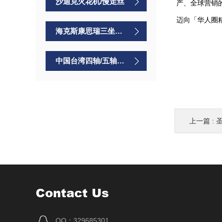
沙迪克火花机/慢走丝
产、全球营销
迈向「华人圈
海克斯康思瑞三坐标测量仪
中国台湾四轴/五轴转台
上一篇 :
Contact Us
QQ：329685301