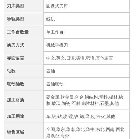
刀库类型
圆盘式刀库
导轨类型
线轨
工作台数量
单工作台
换刀方式
机械手换刀
界面语言
中文,英文,日语,德语,韩语,其他语言
轴数
四轴
联动轴数
四轴联动
硬金属,软金属,合金,钢结构,塑料,板材,橡
加工材质
胶,玻璃,陶瓷,石材,磁性材料,石墨,其他
加工用途
车,铣,钻,攻,镗,铰,锪,磨,刨,淬火,其他
全国,华东,华南,华北,华中,东北,西南,西北,
销售区域
港澳台,海外