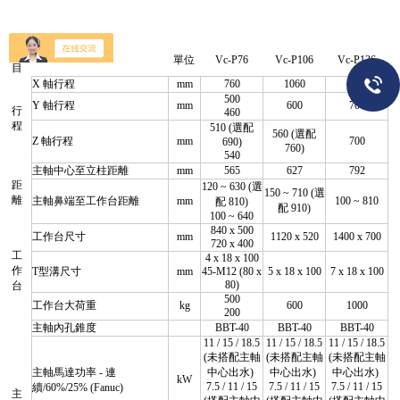
項
單位
Vc-P76
Vc-P106
Vc-P136
目
X 軸行程
mm
760
1060
1360
500
Y 軸行程
mm
600
700
行
460
程
510 (選配
560 (選配
Z 軸行程
mm
700
690)
760)
540
主軸中心至立柱距離
mm
565
627
792
距
120 ~ 630 (選
150 ~ 710 (選
離
主軸鼻端至工作台距離
mm
100 ~ 810
配 810)
配 910)
100 ~ 640
840 x 500
工作台尺寸
mm
1120 x 520
1400 x 700
720 x 400
工
4 x 18 x 100
作
T型溝尺寸
mm
45-M12 (80 x
5 x 18 x 100
7 x 18 x 100
80)
台
500
工作台大荷重
kg
600
1000
200
主軸內孔錐度
BBT-40
BBT-40
BBT-40
11 / 15 / 18.5
11 / 15 / 18.5
11 / 15 / 18.5
(未搭配主軸
(未搭配主軸
(未搭配主軸
主軸馬達功率 - 連
中心出水)
中心出水)
中心出水)
kW
7.5 / 11 / 15
7.5 / 11 / 15
7.5 / 11 / 15
續/60%/25% (Fanuc)
主