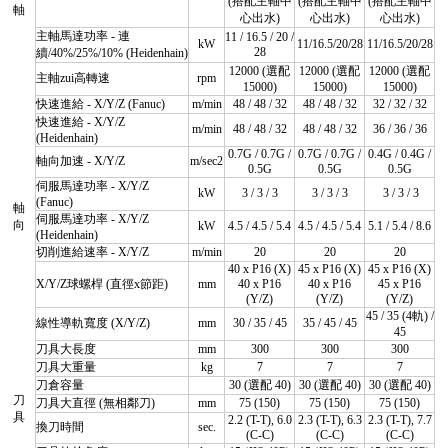
(搭配主軸中
(搭配主軸中
(搭配主軸中
軸
心出水)
心出水)
心出水)
主軸馬達功率 - 連
11 / 16.5 / 20 /
kW
11/16.5/20/28
11/16.5/20/28
28
續/40%/25%/10% (Heidenhain)
12000 (選配
12000 (選配
12000 (選配
主軸zui高轉速
rpm
15000)
15000)
15000)
快速進給 - X/Y/Z (Fanuc)
m/min
48 / 48 / 32
48 / 48 / 32
32 / 32 / 32
快速進給 - X/Y/Z
m/min
48 / 48 / 32
48 / 48 / 32
36 / 36 / 36
(Heidenhain)
0.7G / 0.7G /
0.7G / 0.7G /
0.4G / 0.4G /
軸向加速 - X/Y/Z
m/sec2
0.5G
0.5G
0.5G
伺服馬達功率 - X/Y/Z
kW
3 / 3 / 3
3 / 3 / 3
3 / 3 / 3
(Fanuc)
軸
伺服馬達功率 - X/Y/Z
向
kW
4.5 / 4.5 / 5.4
4.5 / 4.5 / 5.4
5.1 / 5.4 / 8.6
(Heidenhain)
切削進給速率 - X/Y/Z
m/min
20
20
20
40 x P16 (X)
45 x P16 (X)
45 x P16 (X)
X/Y/Z球螺桿 (直徑x節距)
mm
40 x P16
40 x P16
45 x P16
(Y/Z)
(Y/Z)
(Y/Z)
45 / 35 (4軌) /
線性導軌寬度 (X/Y/Z)
mm
30 / 35 / 45
35 / 45 / 45
45
刀具大長度
mm
300
300
300
刀具大重量
kg
7
7
7
刀倉容量
30 (選配 40)
30 (選配 40)
30 (選配 40)
刀
刀具大直徑 (無相鄰刀)
mm
75 (150)
75 (150)
75 (150)
具
2.2 (T-T), 6.0
2.3 (T-T), 6.3
2.3 (T-T), 7.7
換刀時間
sec.
(C-C)
(C-C)
(C-C)