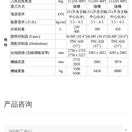
刀具拉拴角度
deg.
15 (JIS 40P)
15 (JIS 40P)
15 (JIS 40P)
選刀方式
隨機
隨機
隨機
23 (不含主軸
23 (不含主軸
23 (不含主軸
電源需求
kVA
中心出水)
中心出水)
中心出水)
氣壓需求 (小/大)
kg/cm2
5.5 ~ 6.5
5.5 ~ 6.5
5.5 ~ 6.5
220
水箱容量
L.
300
450
400
標準控制器 (Fanuc)
0i-MF (10.4”)
0i-MF (10.4”)
0i-MF (10.4”)
機
TNC-620
TNC-620
TNC-620
選配控制器 (Heidenhain)
械
(15”)
(15”)
(15”)
2750 x 2719
佔地面積 (含鐵屑輸送帶)
mm
3363 x 2812
4293 x 2963
2750 x 3227
2731
機械高度
mm
2841
3074
2920
5500
機械重量
kg
6450
8880
6500
产品咨询