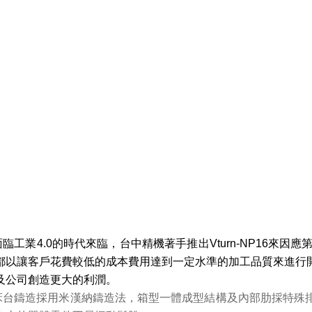
面臨工業4.0的時代來臨，台中精機著手推出Vturn-NP16來因應
都以讓客戶花費較低的成本費用達到一定水準的加工品質來進行
及公司創
造更大的
利潤。
床台鑄造採用米漢納鑄造法，箱型一體成型結構及內部肋採特殊