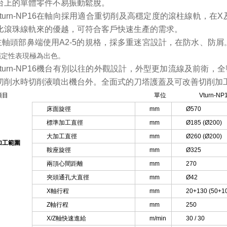
台上的單體零件不易振動鬆脫。
Vturn-NP16在軸向採用適合重切削及高穩定度的滾柱線軌，
比滾珠線軌來的優越，可符合客戶快速生產的需求。
主軸頭部鼻端使用A2-5的規格，採多重迷宮設計，在防水、防屑
穩定性表現極為出色。
Vturn-NP16機台有別以往的外觀設計，外型更加流線及前衛
切削水時切削液噴出機台外。全面式的刀塔護蓋及可改善切削加
項目
單位
Vturn-NP
床面旋徑
mm
Ø570
標準加工直徑
mm
Ø185 (Ø200)
大加工直徑
mm
Ø260 (Ø200)
加工範圍
鞍座旋徑
mm
Ø325
兩頂心間距離
mm
270
夾頭通孔大直徑
mm
Ø42
X軸行程
mm
20+130 (50+1
Z軸行程
mm
250
X/Z軸快速進給
m/min
30 / 30