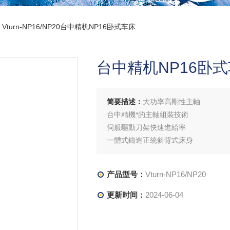
 Vturn-NP16/NP20台中精机NP16卧式车床
台中精机NP16卧
简要描述：
大功率高剛性主軸
台中精機*的主軸組裝技術
伺服驅動刀架快速進給率
一體式鑄造正統斜背式床身
少積屑
結合自動化的內藏式關節型
产品型号：
Vturn-NP16/NP20
機械手臂EWR-03
更新时间：
2024-06-04