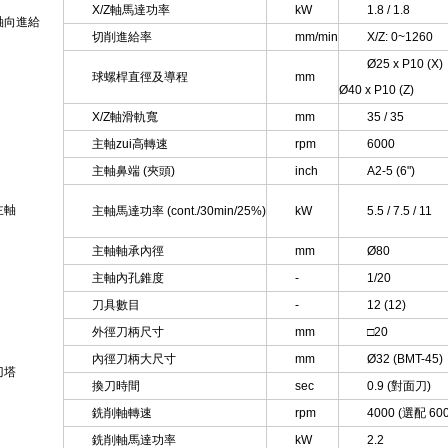
X/Z軸馬達功率
kW
1.8 / 1.8
軸向進給
切削進給率
mm/min
X/Z: 0~1260
Ø25 x P10 (X)
球螺桿直徑及導程
mm
Ø40 x P10 (Z)
X/Z軸滑軌寬
mm
35 / 35
主軸zui高轉速
rpm
6000
主軸鼻端 (夾頭)
inch
A2-5 (6")
主軸
主軸馬達功率 (cont./30min/25%)
kW
5.5 / 7.5 / 11
主軸軸承內徑
mm
Ø80
主軸內孔錐度
-
1/20
刀具數目
-
12 (12)
外徑刀柄尺寸
mm
□20
內徑刀柄大尺寸
mm
Ø32 (BMT-45)
刀塔
換刀時間
sec
0.9 (對面刀)
銑削軸轉速
rpm
4000 (選配 600
銑削軸馬達功率
kW
2.2