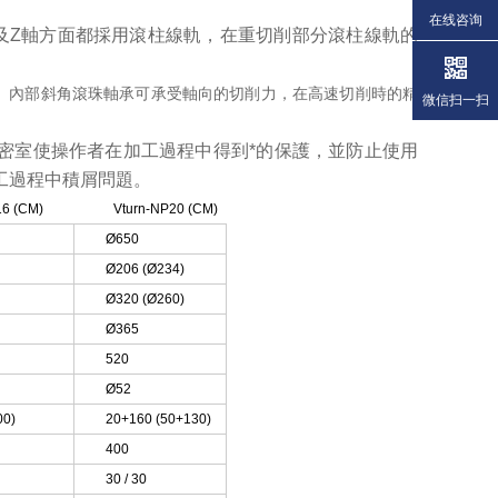
在线咨询
在X及Z軸方面都採用滾柱線軌，在重切削部分滾柱線軌的
。內部斜角滾珠軸承可承受軸向的切削力，在高速切削時的精
微信扫一扫
，全密室使操作者在加工過程中得到*的保護，並防止使用
工過程中積屑問題。
16 (CM)
Vturn-NP20 (CM)
Ø650
Ø206 (Ø234)
Ø320 (Ø260)
Ø365
520
Ø52
00)
20+160 (50+130)
400
30 / 30