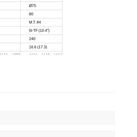
Ø75
80
M.T. #4
0i-TF (10.4")
240
16.6 (17.3)
 2108 x 1775
1930 x 2125 x 1890
4850