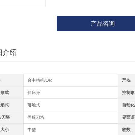
产品咨询
细介绍
牌
产地
台中精机/OR
局形式
斜床身
控制形
装形式
落地式
自动化
/刀塔
伺服刀塔
界面语
床大小
中型
轴数