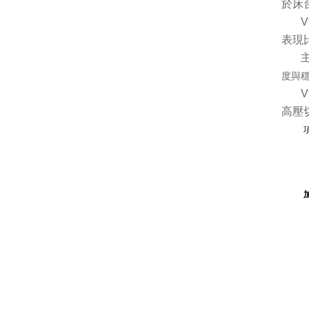
於床
表現
度與
高壓