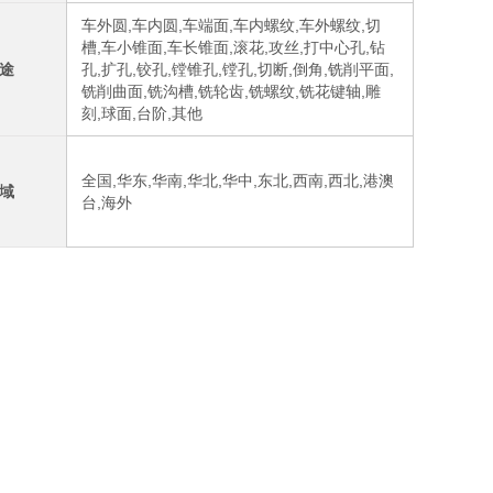
车外圆,车内圆,车端面,车内螺纹,车外螺纹,切
槽,车小锥面,车长锥面,滚花,攻丝,打中心孔,钻
途
孔,扩孔,铰孔,镗锥孔,镗孔,切断,倒角,铣削平面,
铣削曲面,铣沟槽,铣轮齿,铣螺纹,铣花键轴,雕
刻,球面,台阶,其他
全国,华东,华南,华北,华中,东北,西南,西北,港澳
域
台,海外