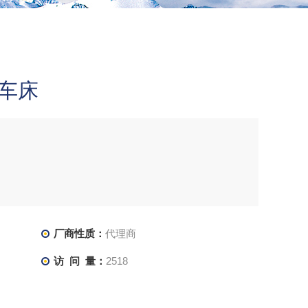
式车床
厂商性质：
代理商
访 问 量：
2518