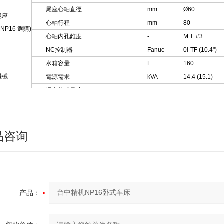
尾座心軸直徑
mm
Ø60
尾座
心軸行程
mm
80
n-NP16 選購)
心軸內孔錐度
-
M.T. #3
NC控制器
Fanuc
0i-TF (10.4")
水箱容量
L.
160
機械
電源需求
kVA
14.4 (15.1)
機台外觀尺寸L x W x H
mm
1488 (1588) x
機台淨重
kgs
3850
品咨询
产品：