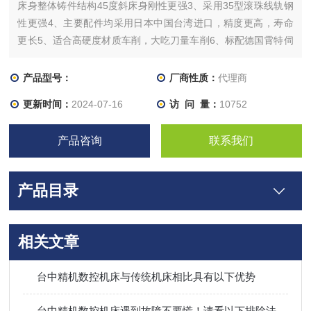
床身整体铸件结构45度斜床身刚性更强3、采用35型滚珠线轨钢
性更强4、主要配件均采用日本中国台湾进口，精度更高，寿命
更长5、适合高硬度材质车削，大吃刀量车削6、标配德国霄特伺
服12工位刀塔7、*滚柱线轨尾座8、Z轴行程有300mm和500mm
可以选择
产品型号：
厂商性质：
代理商
更新时间：
2024-07-16
访 问 量：
10752
产品咨询
联系我们
产品目录
相关文章
台中精机数控机床与传统机床相比具有以下优势
台中精机数控机床遇到故障不要慌！请看以下排除法