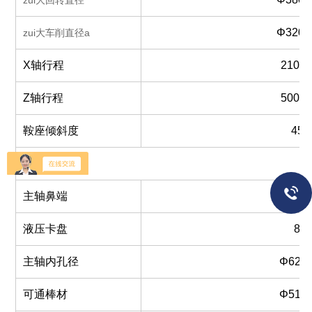
zui大回转直径
Φ320
zui大车削直径a
X轴行程
210m
Z轴行程
500m
鞍座倾斜度
45°
主轴
主轴鼻端
A2-6
液压卡盘
8″
主轴内孔径
Φ62m
可通棒材
Φ51m