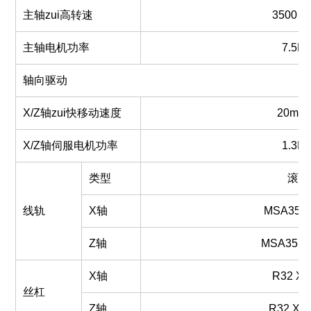
主轴zui高转速
3500 r/
主轴电机功率
7.5K
轴向驱动
X/Z轴zui快移动速度
20m/m
X/Z轴伺服电机功率
1.3K
类型
滚珠
线轨
X轴
MS
A
35
Z轴
MS
A
35
X
X轴
R32
X
丝杠
Z轴
R32
X 1