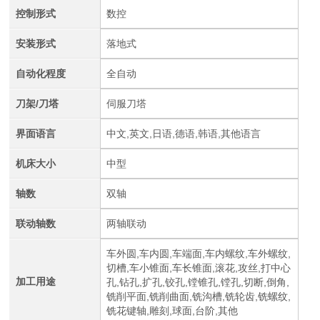
控制形式
数控
安装形式
落地式
自动化程度
全自动
刀架/刀塔
伺服刀塔
界面语言
中文,英文,日语,德语,韩语,其他语言
机床大小
中型
轴数
双轴
联动轴数
两轴联动
车外圆,车内圆,车端面,车内螺纹,车外螺纹,
切槽,车小锥面,车长锥面,滚花,攻丝,打中心
加工用途
孔,钻孔,扩孔,铰孔,镗锥孔,镗孔,切断,倒角,
铣削平面,铣削曲面,铣沟槽,铣轮齿,铣螺纹,
铣花键轴,雕刻,球面,台阶,其他