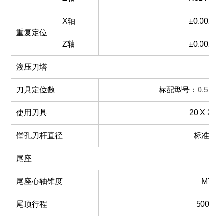
X轴
±0.002
重复定位
Z轴
±0.002
液压刀塔
刀具定位数
标配型号：
0.5.4
使用刀具
2
0
X
2
镗孔刀杆直径
标准Φ
尾座
尾座心轴锥度
MT5
尾顶行程
500m