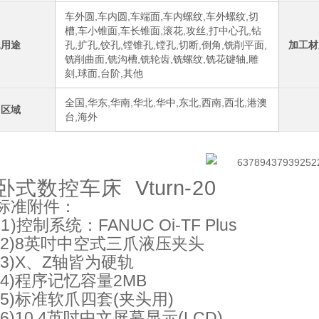
车外圆,车内圆,车端面,车内螺纹,车外螺纹,切
槽,车小锥面,车长锥面,滚花,攻丝,打中心孔,钻
工用途
孔,扩孔,铰孔,镗锥孔,镗孔,切断,倒角,铣削平面,
加工材
铣削曲面,铣沟槽,铣轮齿,铣螺纹,铣花键轴,雕
刻,球面,台阶,其他
全国,华东,华南,华北,华中,东北,西南,西北,港澳
售区域
台,海外
卧式数控车床
Vturn
-20
标准附件：
(
1
)控制系统：
FANUC
Oi
-
TF
Plus
(
2)8英吋中空式三爪液压夹头
(3)
X、Z轴皆为硬轨
(4)程序记忆容
量2MB
(5
)
标准软爪四套(夹头用)
(6
)
10.4英吋中文屏幕显示(
LCD
)