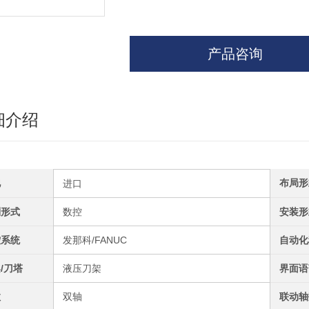
产品咨询
细介绍
地
布局形
进口
制形式
数控
安装形
控系统
发那科/FANUC
自动化
/刀塔
液压刀架
界面语
数
双轴
联动轴