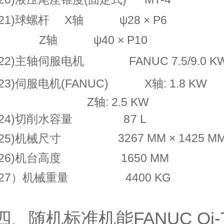
(21)球螺杆
X轴
ψ28 × P6
Z
轴
ψ40 × P10
2
2)主轴伺服电机
FANUC
7.5/9.0
K
23
)伺服电机(
FANUC
)
X
轴: 1.8
KW
Z
轴: 2.5
KW
24
)切削水容量
8
7
L
3267
MM
× 1425
M
25
)机械尺寸
26
)机台高度
16
50 MM
(27）机械
重量
4400
KG
四
、随机标准机能
FANUC O
i
-