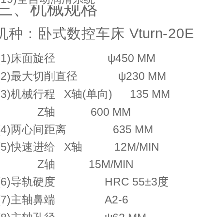
三、机械规
格
机种：卧式数控车床
Vturn
-2
0
E
(1)床面旋径
ψ450 MM
(2)最大切削直径
ψ230 MM
(
3)机械行程
X
轴(单向) 135
MM
Z
轴
600
MM
(4)两心间距离
635
MM
(
5)快速进给
X
轴 12
M
/
MIN
Z
轴
15
M
/
MIN
(
6)导轨硬度
HRC
55±3度
(7)主轴鼻端
A
2-6