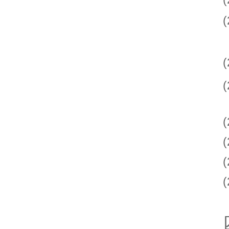
(
(
(
(
(