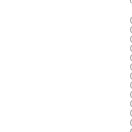
(
(
(