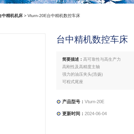
台中精机机床
> Vturn-20E台中精机数控车床
台中精机数控车床
简要描述：
高可靠性与高生产力
高刚性及高精度主轴
强力的油压夹头(浩扬)
可程式尾座
Meehanite®（米汉纳®）铸铁
真正的45° 斜背式床台
产品型号：
Vturn-20E
可靠的Fanuc CNC控制
自动强制润滑系统
更新时间：
2024-06-04