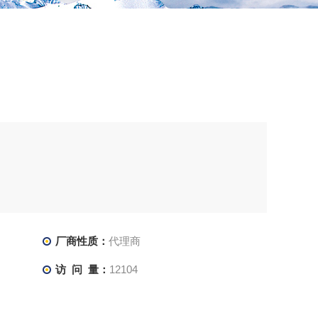
厂商性质：
代理商
访 问 量：
12104