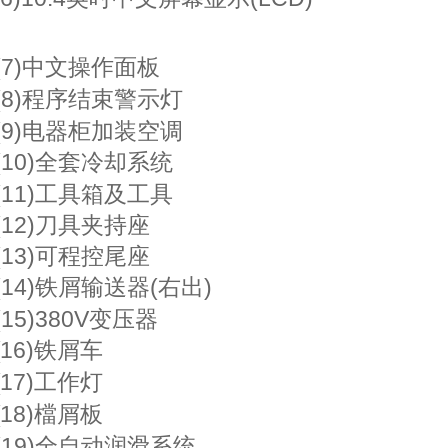
(7)中文操作
面板
(8)
程序结束警示灯
(9)
电器柜加装空调
(1
0)全套冷却系统
(1
1)工具箱及工具
(12
)刀具夹持座
(13
)可程控尾座
(14)铁
屑输送器
(右出)
(
15)380V变压器
16)铁屑车
17)工作灯
18)檔屑板
(19)全自动润
滑系统