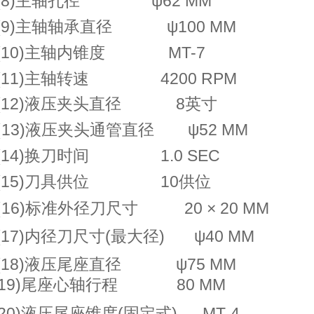
(8)主轴孔径 ψ62
MM
(9)主轴轴承直径
ψ100 MM
(10)主轴内锥度
MT
-
7
(11)主轴转速
4200
RPM
(12)液压夹头直径 8
英
寸
(
1
3)液压夹头通管直径 ψ52
MM
(14)换刀时间
1.0
SEC
(15)刀具供位
10供位
(
1
6)标准外径刀尺寸 20 × 20
MM
(17)内径刀尺寸(最大径) ψ4
0 MM
(18)液压尾座直径
ψ75 MM
1
9)尾座心轴行程
80
MM
20)
液压尾座锥度
(固定式)
MT
-
4