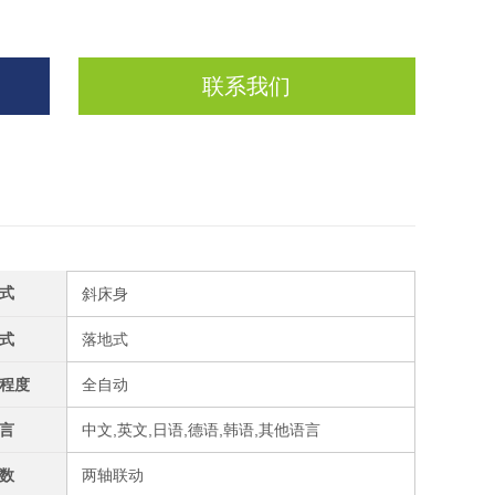
联系我们
式
斜床身
式
落地式
程度
全自动
言
中文,英文,日语,德语,韩语,其他语言
数
两轴联动