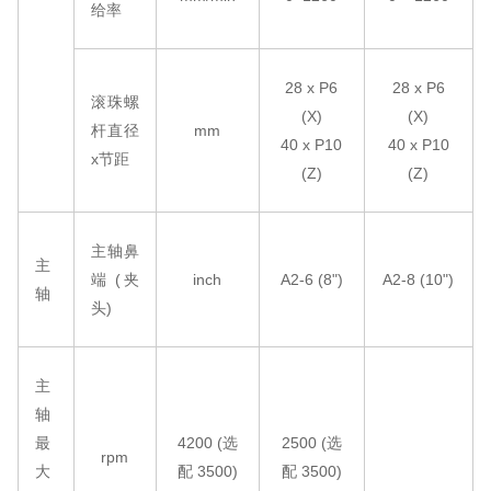
给率
28 x P6
28 x P6
滚珠螺
(X)
(X)
杆直径
mm
40 x P10
40 x P10
x节距
(Z)
(Z)
主轴鼻
主
端
(夹
inch
A2-6 (8")
A2-8 (10")
轴
头)
主
轴
最
4200 (选
2500 (选
rpm
大
配 3500)
配 3500)