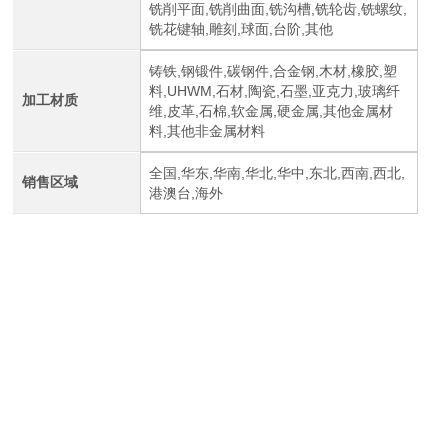
铣削平面,铣削曲面,铣沟槽,铣轮齿,铣螺纹,
铣花键轴,雕刻,球面,台阶,其他
铸铁,钢锻件,碳钢件,合金钢,木材,橡胶,塑
料,UHWM,石材,陶瓷,石墨,亚克力,玻璃纤
加工材质
维,皮革,石棉,软金属,硬金属,其他金属材
料,其他非金属材料
全国,华东,华南,华北,华中,东北,西南,西北,
销售区域
港澳台,海外