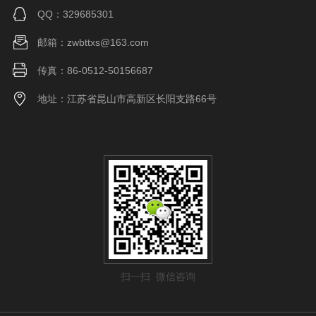
QQ：329685301
邮箱：zwbttxs@163.com
尾座锥
MT#5 (固
mm
MT#4
度
定式)
传真：86-0512-50156687
地址：江苏省昆山市高新区长阳支路66号
CNC控
0i-TF
0i-TF
制器
(type 3)
(type 3)
水箱容
100
L.
87
量
130
整机功
kVA
23
40
率
扫一扫 微信咨询
机
械