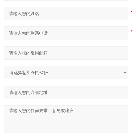
主
轴
mm
62
87
孔
径
夹
头
通
mm
52
75
管
直
径
刀具数
8 (选配
no.
10
目
10)