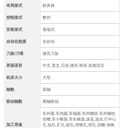
布局形式
斜床身
控制形式
数控
安装形式
落地式
自动化程度
全自动
刀架/刀塔
液压刀架
界面语言
中文,英文,日语,德语,韩语,其他语言
机床大小
大型
轴数
双轴
联动轴数
两轴联动
车外圆,车内圆,车端面,车内螺纹,车外螺纹,
切槽,车小锥面,车长锥面,滚花,攻丝,打中心
加工用途
孔,钻孔,扩孔,铰孔,镗锥孔,镗孔,切断,倒角,