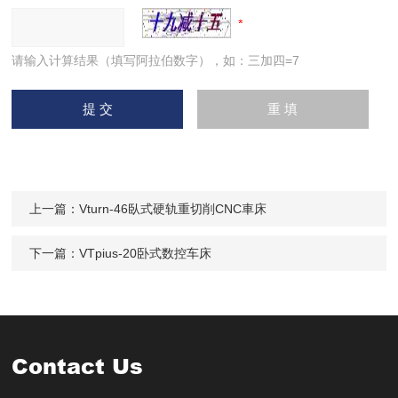
外径刀
25 (选配
mm
25
尺寸
20)
刀
请输入计算结果（填写阿拉伯数字），如：三加四=7
架
内孔刀
mm
40
40
座尺寸
刀具更
换时间
sec
1
1
上一篇：
Vturn-46臥式硬轨重切削CNC車床
(T-T)
下一篇：
VTpius-20卧式数控车床
尾座直
mm
75
110
径
Contact Us
尾
心轴行
mm
80
100
座
程