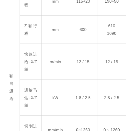
mm
115+20
190+50
程
Z 轴行
610
mm
600
程
1090
快速进
给
-X/Z
m/min
12 / 15
12 / 15
轴
轴
向
进给马
进
达
-X/Z
kW
1.8 / 2.5
2.5 / 2.5
给
轴
切削进
mm/min
0~1260
0 ~ 1260