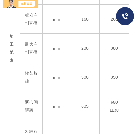
标准车
mm
160
260
削直径
加
工
最大车
mm
230
380
范
削直径
围
鞍架旋
mm
300
350
径
两心间
650
mm
635
距离
1130
X 轴行