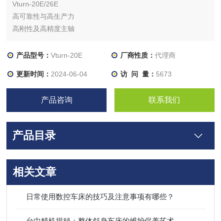
Vturn-20E/26E
高可靠性与高生产力
高刚性及高精度主轴
强力的油压夹头(浩扬)
可程式尾座
产品型号：
Vturn-20E
厂商性质：
代理商
Meehanite®（米汉纳®）铸铁
更新时间：
2024-06-04
访 问 量：
5673
真正的45° 斜背式床台
可靠的Fanuc CNC控制
产品咨询
联系我们
自动强制润滑系统
产品目录
相关文章
日常使用数控车床的技巧及注意事项有哪些？
台中精机揭秘：整体斜身车床的维护保养艺术