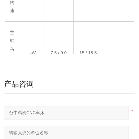
转
速
主
轴
马
kW
7.5 / 9.0
15 / 18.5
达
功
率
产品咨询
轴
承
mm
100
130
内
径